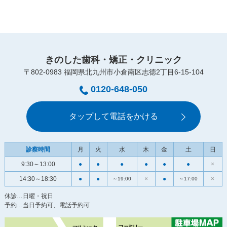
きのした歯科・矯正・クリニック
〒802-0983 福岡県北九州市小倉南区志徳2丁目6-15-104
0120-648-050
タップして電話をかける
診察時間
月
火
水
木
金
土
日
9:30～13:00
●
●
●
●
●
●
×
14:30～18:30
●
●
×
●
×
～19:00
～17:00
休診…日曜・祝日
予約…当日予約可、電話予約可