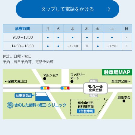
タップして電話をかける
診察時間
月
火
水
木
金
土
日
9:30～13:00
●
●
●
●
●
●
×
14:30～18:30
●
●
×
●
×
～19:00
～17:00
休診…日曜・祝日
予約…当日予約可、電話予約可