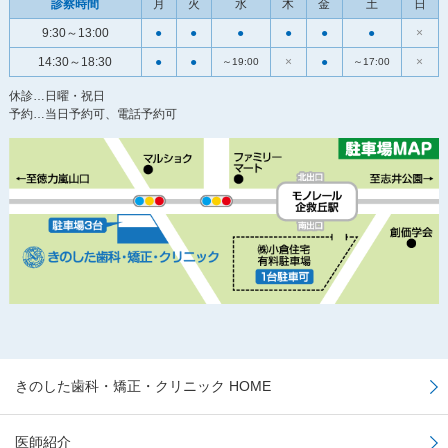
診察時間
月
火
水
木
金
土
日
9:30～13:00
●
●
●
●
●
●
×
14:30～18:30
●
●
×
●
×
～19:00
～17:00
休診…日曜・祝日
予約…当日予約可、電話予約可
きのした歯科・矯正・クリニック HOME
医師紹介