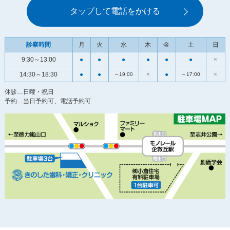
タップして電話をかける
診察時間
月
火
水
木
金
土
日
9:30～13:00
●
●
●
●
●
●
×
14:30～18:30
●
●
×
●
×
～19:00
～17:00
休診…日曜・祝日
予約…当日予約可、電話予約可