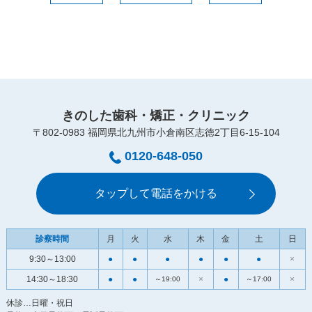
きのした歯科・矯正・クリニック
〒802-0983 福岡県北九州市小倉南区志徳2丁目6-15-104
0120-648-050
タップして電話をかける
診察時間
月
火
水
木
金
土
日
9:30～13:00
●
●
●
●
●
●
×
14:30～18:30
●
●
×
●
×
～19:00
～17:00
休診…日曜・祝日