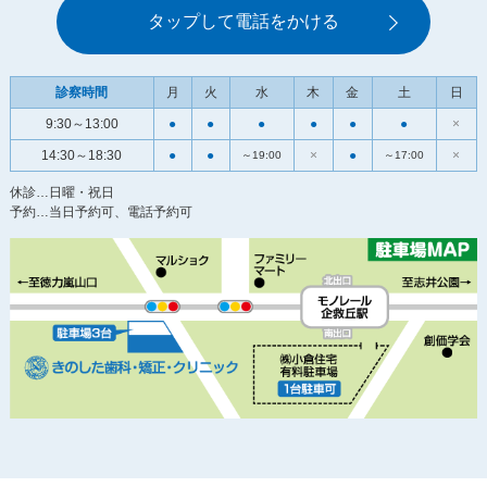
タップして電話をかける
診察時間
月
火
水
木
金
土
日
9:30～13:00
●
●
●
●
●
●
×
14:30～18:30
●
●
×
●
×
～19:00
～17:00
休診…日曜・祝日
予約…当日予約可、電話予約可